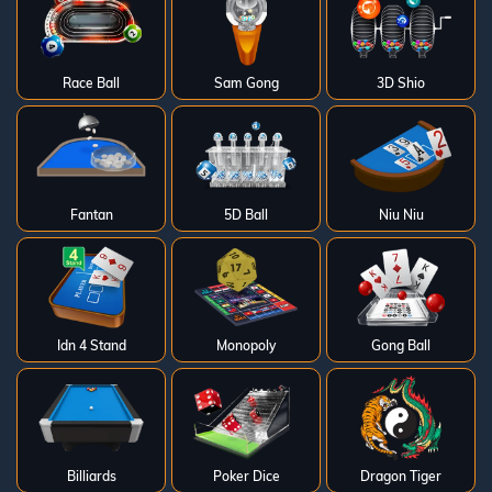
Race Ball
Sam Gong
3D Shio
Fantan
5D Ball
Niu Niu
Idn 4 Stand
Monopoly
Gong Ball
Billiards
Poker Dice
Dragon Tiger