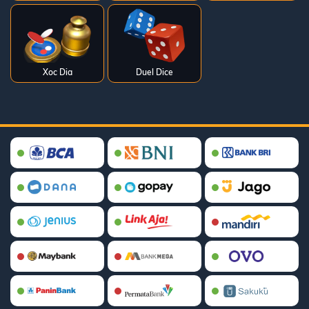
Xoc Dia
Duel Dice